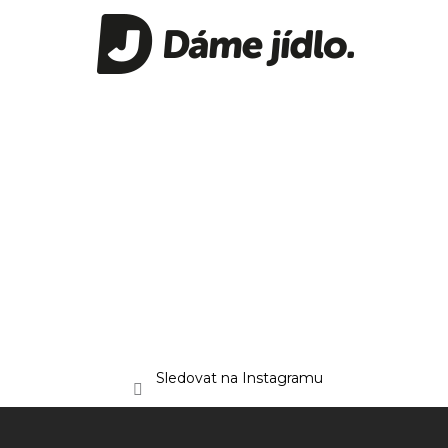
Sledovat na Instagramu
Z
á