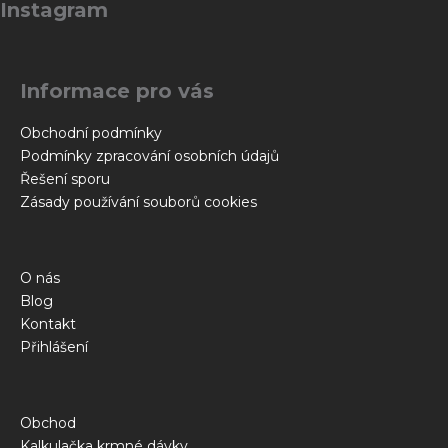
Instagram
p
a
t
Informace pro vás
í
Obchodní podmínky
Podmínky zpracování osobních údajů
Řešení sporu
Zásady používání souborů cookies
O nás
Blog
Kontakt
Přihlášení
Obchod
Kalkulačka krmné dávky