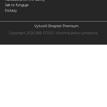
Jak to funguje
Dotazy
Vytvořil Shoptet Premium
Copyright 2026
BiBi FOOD
. Všechna práva vyhrazena.