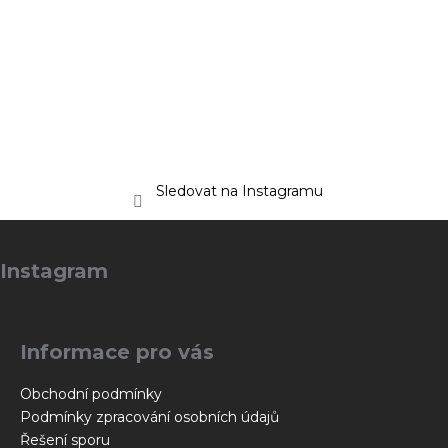
Sledovat na Instagramu
Z
á
Instagram
p
a
t
Informace pro vás
í
Obchodní podmínky
Podmínky zpracování osobních údajů
Řešení sporu