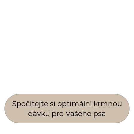
Spočí­tejte si optimální krmnou
dávku pro Vašeho psa