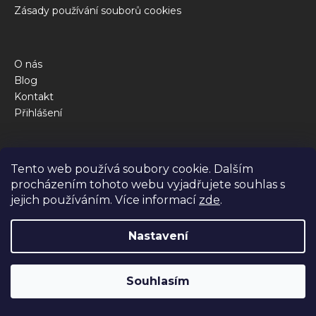
Zásady používání souborů cookies
O nás
Blog
Kontakt
Přihlášení
Obchod
Tento web používá soubory cookie. Dalším
Kalkulačka krmné dávky
procházením tohoto webu vyjadřujete souhlas s
Jak to funguje
jejich používáním. Více informací
zde
.
Dotazy
Nastavení
Vytvořil Shoptet Premium
Souhlasím
Copyright 2026
BiBi FOOD
. Všechna práva vyhrazena.