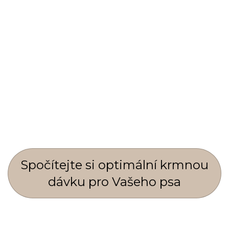
Spočí­tejte si optimální krmnou
dávku pro Vašeho psa