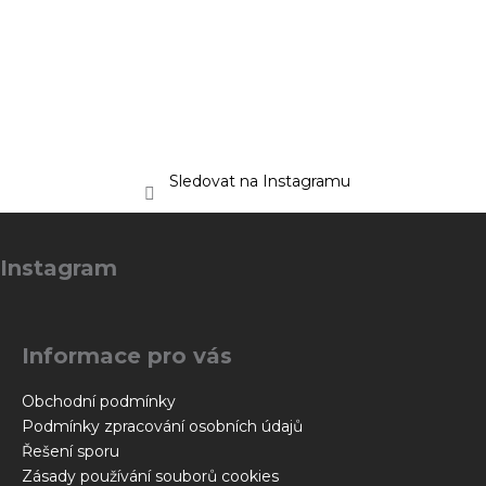
Sledovat na Instagramu
Z
á
Instagram
p
a
t
Informace pro vás
í
Obchodní podmínky
Podmínky zpracování osobních údajů
Řešení sporu
Zásady používání souborů cookies