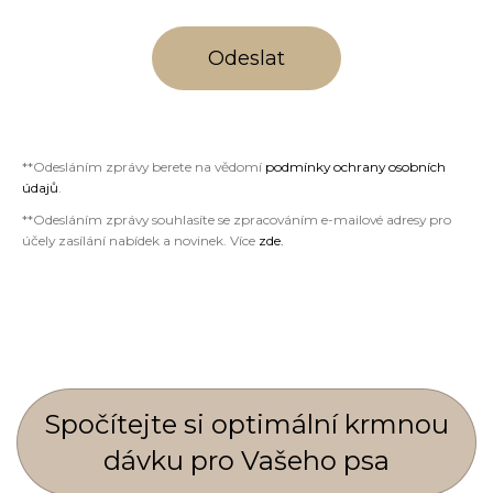
Odeslat
**Odesláním zprávy berete na vědomí
podmínky ochrany osobních
údajů
.
**Odesláním zprávy souhlasíte se zpracováním e-mailové adresy pro
účely zasílání nabídek a novinek. Více
zde.
Spočí­tejte si optimální krmnou
dávku pro Vašeho psa