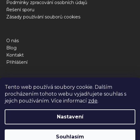
Podmínky zpracování osobních údajů
Řešení sporu
Zásady používání souborů cookies
O nás
Blog
Kontakt
Přihlášení
Obchod
Tento web používá soubory cookie. Dalším
Kalkulačka krmné dávky
procházením tohoto webu vyjadřujete souhlas s
Jak to funguje
jejich používáním. Více informací
zde
.
Dotazy
Nastavení
Vytvořil Shoptet Premium
Souhlasím
Copyright 2026
BiBi FOOD
. Všechna práva vyhrazena.