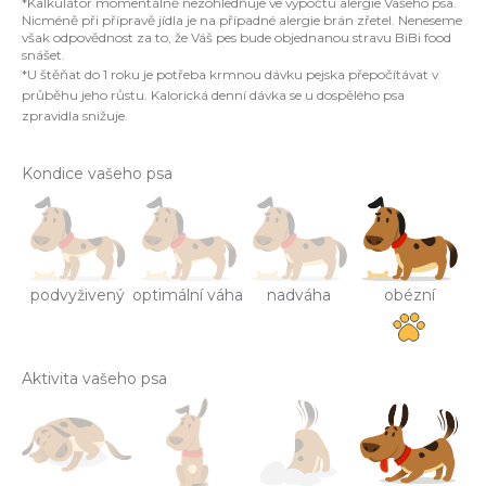
č
*Kalkulátor momentálně nezohledňuje ve výpočtu alergie Vašeho psa.
Nicméně při přípravě jídla je na případné alergie brán zřetel. Neneseme
u
však odpovědnost za to, že Váš pes bude objednanou stravu BiBi food
j
snášet.
e
*U štěňat do 1 roku je potřeba krmnou dávku pejska přepočítávat v
m
průběhu jeho růstu. Kalorická denní dávka se u dospělého psa
zpravidla snižuje.
e
Kondice vašeho psa
podvyživený
optimální váha
nadváha
obézní
Aktivita vašeho psa