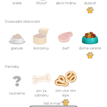
snílek
filozof
akcni hrdina
duracel
Dosavadní stravování
granule
konzervy
barf
doma vařené
Pamlsky
jen za
čím více tím
neznáme
odměnu
lépe
Váš e-mail **