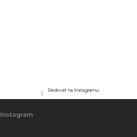
Sledovat na Instagramu
Z
á
Instagram
p
a
t