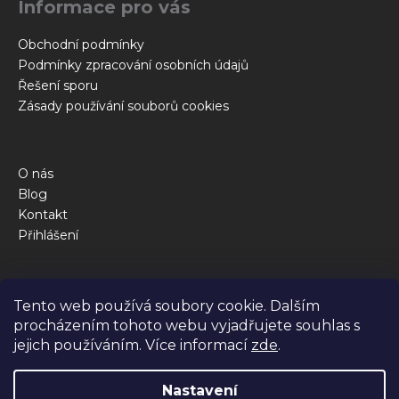
Informace pro vás
í
Obchodní podmínky
Podmínky zpracování osobních údajů
Řešení sporu
Zásady používání souborů cookies
O nás
Blog
Kontakt
Přihlášení
Obchod
Tento web používá soubory cookie. Dalším
Kalkulačka krmné dávky
procházením tohoto webu vyjadřujete souhlas s
Jak to funguje
jejich používáním. Více informací
zde
.
Dotazy
Nastavení