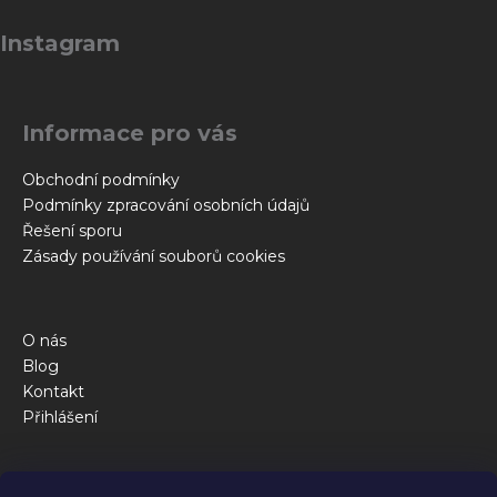
Z
á
Instagram
p
a
t
Informace pro vás
í
Obchodní podmínky
Podmínky zpracování osobních údajů
Řešení sporu
Zásady používání souborů cookies
O nás
Blog
Kontakt
Přihlášení