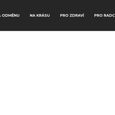
A ODMĚNU
NA KRÁSU
PRO ZDRAVÍ
PRO RAD
Co potřebujete najít?
Hledat
Doporučujeme