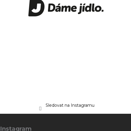
Sledovat na Instagramu
Z
á
Instagram