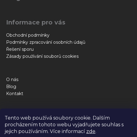
p
a
t
Informace pro vás
í
Obchodní podmínky
Podmínky zpracování osobních údajů
Řešení sporu
Zásady používání souborů cookies
O nás
Blog
Kontakt
Obchod
Tento web používá soubory cookie. Dalším
Kalkulačka krmné dávky
procházením tohoto webu vyjadřujete souhlas s
Jak to funguje
jejich používáním. Více informací
zde
.