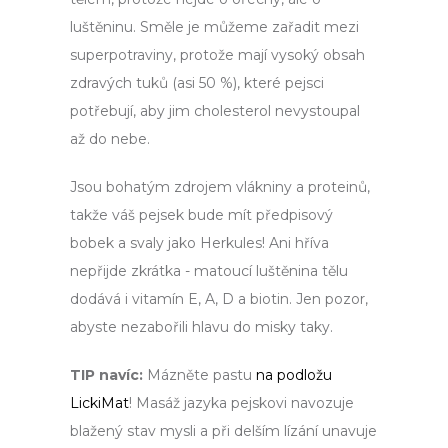
luštěninu. Směle je můžeme zařadit mezi
superpotraviny, protože mají vysoký obsah
zdravých tuků (asi 50 %), které pejsci
potřebují, aby jim cholesterol nevystoupal
až do nebe.
Jsou bohatým zdrojem vlákniny a proteinů,
takže váš pejsek bude mít předpisový
bobek a svaly jako Herkules! Ani hříva
nepřijde zkrátka - matoucí luštěnina tělu
dodává i vitamín E, A, D a biotin. Jen pozor,
abyste nezabořili hlavu do misky taky.
TIP navíc:
Mázněte pastu
na podložu
LickiMat
! Masáž jazyka pejskovi navozuje
blažený stav mysli a při delším lízání unavuje