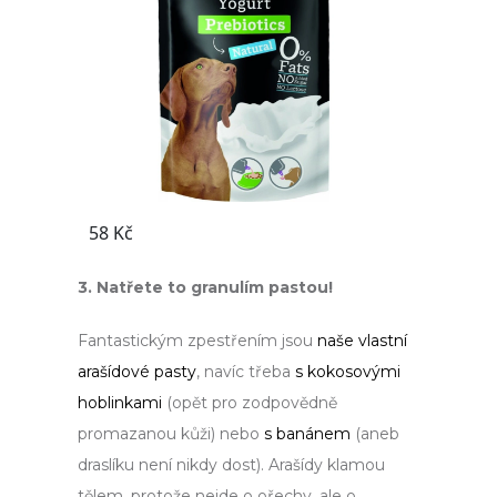
3. Natřete to granulím pastou!
Fantastickým zpestřením jsou
naše vlastní
arašídové pasty
, navíc třeba
s kokosovými
hoblinkami
(opět pro zodpovědně
promazanou kůži) nebo
s banánem
(aneb
draslíku není nikdy dost). Arašídy klamou
tělem, protože nejde o ořechy, ale o