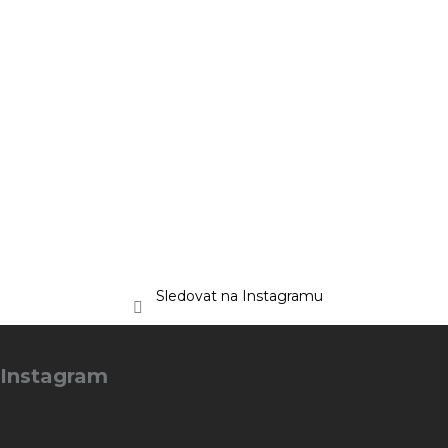
Sledovat na Instagramu
Z
á
Instagram
p
a
t