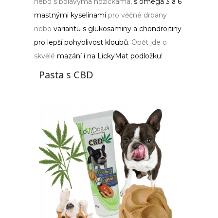
nebo s bolavýma nožičkama,
s omega 3 a 6
mastnými kyselinami
pro věčné drbany
nebo
variantu s glukosaminy a chondroitiny
pro lepší pohyblivost kloubů
. Opět jde o
skvělé
mazání i na LickyMat podložku
!