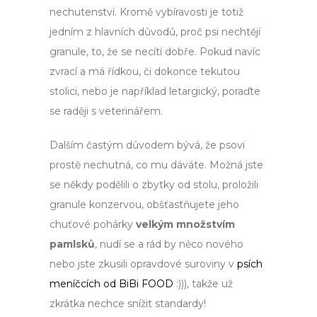
nechutenství. Kromě vybíravosti je totiž
jedním z hlavních důvodů, proč psi nechtějí
granule, to, že se necítí dobře. Pokud navíc
zvrací a má řídkou, či dokonce tekutou
stolici, nebo je například letargický, poraďte
se raději s veterinářem.
Dalším častým důvodem bývá, že psovi
prostě nechutná, co mu dáváte. Možná jste
se někdy podělili o zbytky od stolu, proložili
granule konzervou, obšťastňujete jeho
chuťové pohárky
velkým množstvím
pamlsků
, nudí se a rád by něco nového
nebo jste zkusili opravdové suroviny v
psích
meníčcích od BiBi FOOD
:))), takže už
zkrátka nechce snížit standardy!