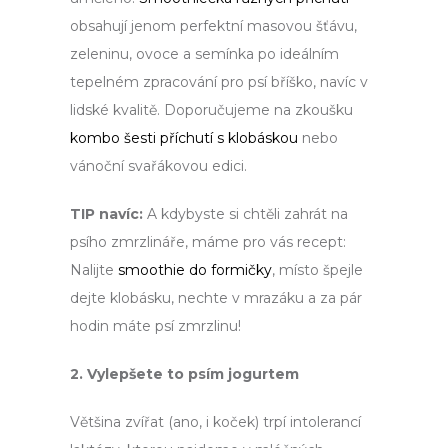
obsahují jenom perfektní masovou šťávu,
zeleninu, ovoce a semínka po ideálním
tepelném zpracování pro psí bříško, navíc v
lidské kvalitě. Doporučujeme na zkoušku
kombo šesti příchutí s klobáskou
nebo
vánoční svařákovou edici.
TIP navíc:
A kdybyste si chtěli zahrát na
psího zmrzlináře, máme pro vás recept:
Nalijte
smoothie do formičky
, místo špejle
dejte klobásku, nechte v mrazáku a za pár
hodin máte psí zmrzlinu!
2. Vylepšete to psím jogurtem
Většina zvířat (ano, i koček) trpí intolerancí