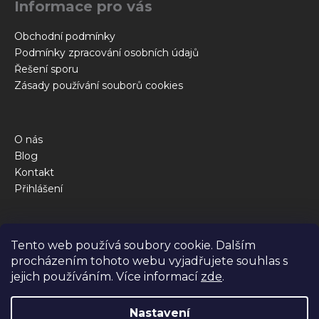
Informace pro vás
í
Obchodní podmínky
Podmínky zpracování osobních údajů
Řešení sporu
Zásady používání souborů cookies
O nás
Blog
Kontakt
Přihlášení
Obchod
Tento web používá soubory cookie. Dalším
Kalkulačka krmné dávky
procházením tohoto webu vyjadřujete souhlas s
Jak to funguje
jejich používáním. Více informací
zde
.
Dotazy
Nastavení