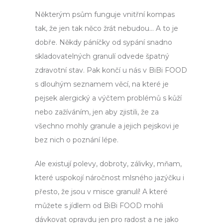
Některým psům funguje vnitřní kompas
tak, že jen tak něco žrát nebudou… A to je
dobře. Někdy páníčky od sypání snadno
skladovatelných granulí odvede špatný
zdravotní stav. Pak končí u nás v BiBi FOOD
s dlouhým seznamem věcí, na které je
pejsek alergický a výčtem problémů s kůží
nebo zažíváním, jen aby zjistili, že za
všechno mohly granule a jejich pejskovi je
bez nich o poznání lépe.
Ale existují polevy, dobroty, zálivky, mňam,
které uspokojí náročnost mlsného jazýčku i
přesto, že jsou v misce granulí! A které
můžete s jídlem od BiBi FOOD mohli
dávkovat opravdu jen pro radost a ne jako