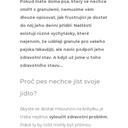
č
Pokud máte doma psa, který se nechce
u
smířit s granulemi, nemusíme vám
j
dlouze opisovat, jak frustrující je dostat
e
m
do něj jeho denní příděl. Naštěstí
e
existují různé vychytávky, které
nejenom, že udělají granule pro vašeho
pejska lákavější, ale navíc podpoří jeho
zdravotní stav. A když už jsme u toho
zdravotního stavu…
Proč pes nechce jíst svoje
jídlo?
Abyste se dostali mlsounovi na kobylku, je
třeba nejdříve
vyloučit zdravotní problém
,
Právě ty by totiž mohly být příčinou