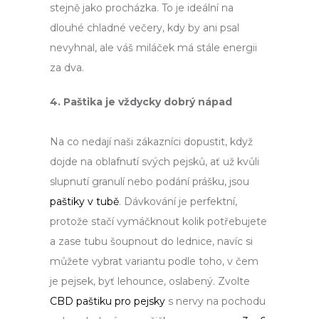
stejně jako procházka. To je ideální na
dlouhé chladné ve
čery, kdy by ani psal
nevyhnal, ale váš miláček má stále energii
za dva.
4. Paštika je vždycky dobrý nápad
Na co nedají naši zákazníci dopustit, když
dojde na oblafnutí svých pejsků, ať už kvůli
slupnutí granulí nebo podání prášku, jsou
paštiky v tubě
. Dávkování je perfektní,
protože stačí vymáčknout kolik potřebujete
a zase tubu šoupnout do lednice, navíc si
můžete vybrat variantu podle toho, v čem
je pejsek, byť lehounce, oslabený. Zvolte
CBD paštiku pro pejsky
s nervy na pochodu