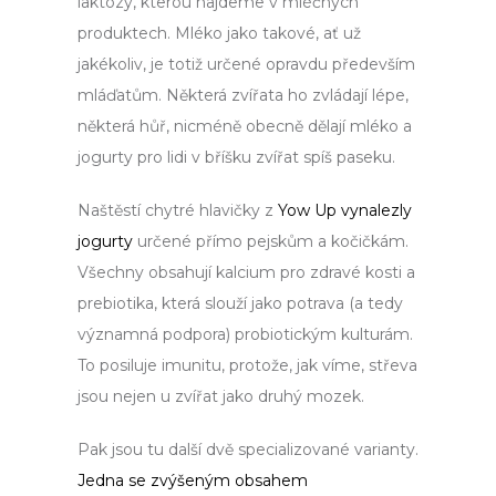
laktózy, kterou najdeme v mléčných
produktech. Mléko jako takové, ať už
jakékoliv, je totiž určené opravdu především
mláďatům. Některá zvířata ho zvládají lépe,
některá hůř, nicméně obecně dělají mléko a
jogurty pro lidi v bříšku zvířat spíš paseku.
Naštěstí chytré hlavičky z
Yow Up vynalezly
jogurty
určené přímo pejskům a kočičkám.
Všechny obsahují kalcium pro zdravé kosti a
prebiotika, která slouží jako potrava (a tedy
významná podpora) probiotickým kulturám.
To posiluje imunitu, protože, jak víme, střeva
jsou nejen u zvířat jako druhý mozek.
Pak jsou tu další dvě specializované varianty.
Jedna se zvýšeným obsahem