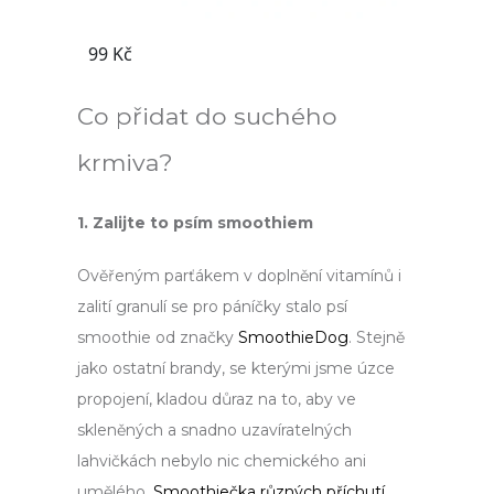
Co přidat do suchého
krmiva?
1. Zalijte to psím smoothiem
Ověřeným parťákem v doplnění vitamínů i
zalití granulí se pro páníčky stalo psí
smoothie od značky
SmoothieDog
. Stejně
jako ostatní brandy, se kterými jsme úzce
propojení, kladou důraz na to, aby ve
skleněných a snadno uzavíratelných
lahvičkách nebylo nic chemického ani
umělého.
Smoothiečka různých příchutí