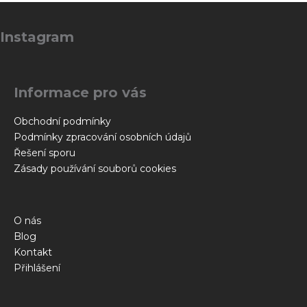
Z
á
Instagram
p
a
t
Informace pro vás
í
Obchodní podmínky
Podmínky zpracování osobních údajů
Řešení sporu
Zásady používání souborů cookies
O nás
Blog
Kontakt
Přihlášení