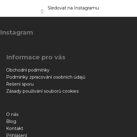
Sledovat na Instagramu
Z
á
Instagram
p
a
t
Informace pro vás
í
Obchodní podmínky
Podmínky zpracování osobních údajů
Řešení sporu
Zásady používání souborů cookies
O nás
Blog
Kontakt
Přihlášení