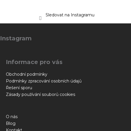
Sledovat na Instagramu
Z
á
Instagram
p
a
t
Informace pro vás
í
Obchodní podmínky
Podmínky zpracování osobních údajů
Řešení sporu
Zásady používání souborů cookies
O nás
Blog
Kontakt