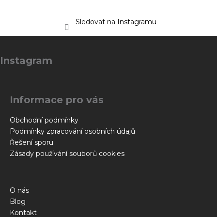
Sledovat na Instagramu
Z
á
Instagram
p
a
t
Informace pro vás
í
Obchodní podmínky
Podmínky zpracování osobních údajů
Řešení sporu
Zásady používání souborů cookies
O nás
Blog
Kontakt