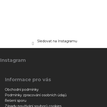
Sledovat na Instagramu
Z
á
Instagram
p
a
t
Informace pro vás
í
Obchodní podmínky
Podmínky zpracování osobních údajů
Řešení sporu
Zásady používání souborů cookies