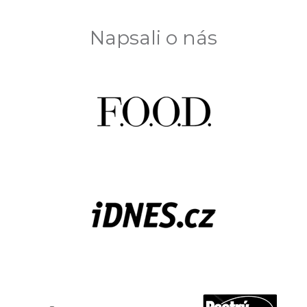
č
u
j
Napsali o nás
e
m
e