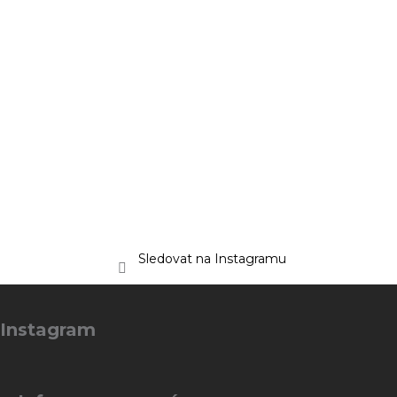
Sledovat na Instagramu
Z
á
Instagram
p
a
t