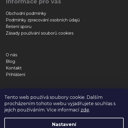
Informace pro vás
í
Obchodní podmínky
Podmínky zpracování osobních údajů
Řešení sporu
Zásady používání souborů cookies
O nás
Blog
Kontakt
Přihlášení
Obchod
Tento web používá soubory cookie. Dalším
Kalkulačka krmné dávky
procházením tohoto webu vyjadřujete souhlas s
Jak to funguje
jejich používáním. Více informací
zde
.
Dotazy
Nastavení