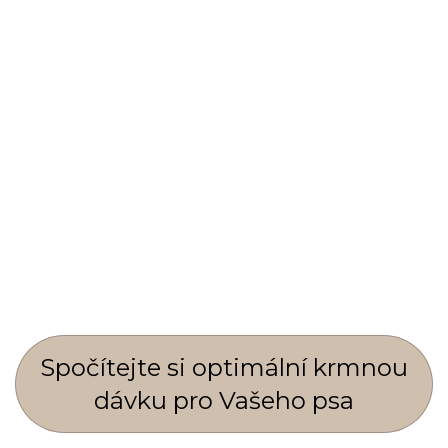
Spočí­tejte si optimální krmnou
dávku pro Vašeho psa