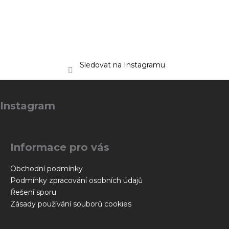
Sledovat na Instagramu
Z
á
Instagram
p
a
t
Informace pro vás
í
Obchodní podmínky
Podmínky zpracování osobních údajů
Řešení sporu
Zásady používání souborů cookies