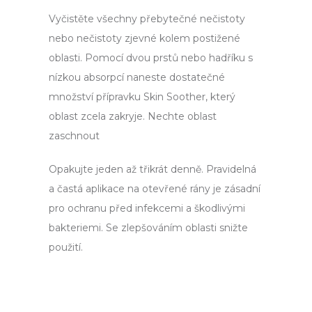
a
Vyčistěte všechny přebytečné nečistoty
j
nebo nečistoty zjevné kolem postižené
í
oblasti. Pomocí dvou prstů nebo hadříku s
t
nízkou absorpcí naneste dostatečné
?
množství přípravku Skin Soother, který
oblast zcela zakryje. Nechte oblast
zaschnout
Hledat
Opakujte jeden až třikrát denně. Pravidelná
a častá aplikace na otevřené rány je zásadní
pro ochranu před infekcemi a škodlivými
D
bakteriemi. Se zlepšováním oblasti snižte
o
použití.
p
o
r
u