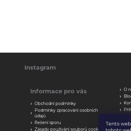
Z
á
Instagram
p
a
t
O n
Informace pro vás
í
Blo
Kon
Obchodní podmínky
Při
Podmínky zpracování osobních
údajů
Řešení sporu
Tento web
Zásady používání souborů cookies
tohoto web