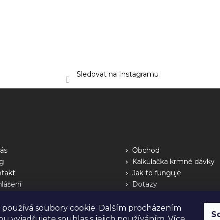
Sledovat na Instagramu
ás
Obchod
g
Kalkulačka krmné dávky
takt
Jak to funguje
hlášení
Dotazy
 používá soubory cookie. Dalším procházením
S
u vyjadřujete souhlas s jejich používáním. Více