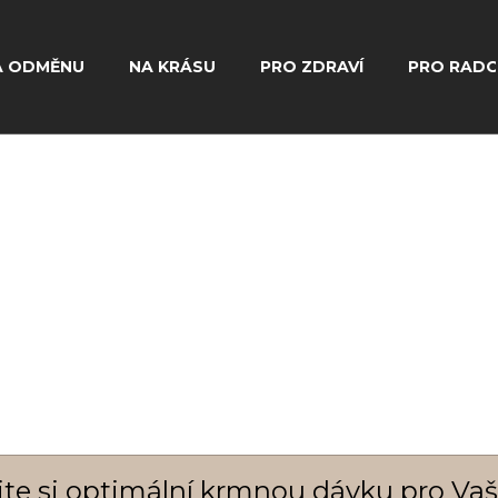
A ODMĚNU
NA KRÁSU
PRO ZDRAVÍ
PRO RAD
Co potřebujete najít?
Hledat
Doporučujeme
ejte si optimální krmnou dávku pro Va