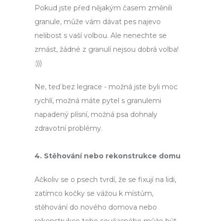
Pokud jste před nějakým časem změnili
granule, může vám dávat pes najevo
nelibost s vaší volbou. Ale nenechte se
zmást, žádné z granulí nejsou dobrá volba!
:)))
Ne, teď bez legrace - možná jste byli moc
rychlí, možná máte pytel s granulemi
napadený plísní, možná psa dohnaly
zdravotní problémy.
4. Stěhování nebo rekonstrukce domu
Ačkoliv se o psech tvrdí, že se fixují na lidi,
zatímco kočky se vážou k místům,
stěhování do nového domova nebo
rekonstrukce toho současného může být