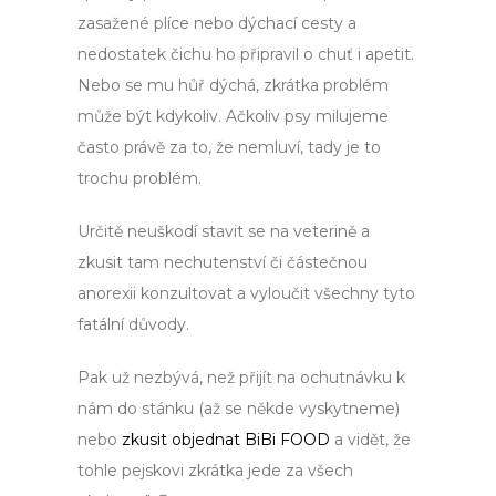
zasažené plíce nebo dýchací cesty a
nedostatek čichu ho připravil o chuť i apetit.
Nebo se mu hůř dýchá, zkrátka problém
může být kdykoliv. Ačkoliv psy milujeme
často právě za to, že nemluví, tady je to
trochu problém.
Určitě neuškodí stavit se na veterině a
zkusit tam nechutenství či částečnou
anorexii konzultovat a vyloučit všechny tyto
fatální důvody.
Pak už nezbývá, než přijít na ochutnávku k
nám do stánku (až se někde vyskytneme)
nebo
zkusit objednat BiBi FOOD
a vidět, že
tohle pejskovi zkrátka jede za všech