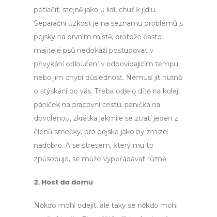
potlačit, stejně jako u lidí, chuť k jídlu.
Separační úzkost je na seznamu problémů s
pejsky na prvním místě, protože často
majitelé psů nedokáží postupovat v
přivykání odloučení v odpovídajícím tempu
nebo jim chybí důslednost. Nemusí jít nutně
o stýskání po vás. Třeba odjelo dítě na kolej,
páníček na pracovní cestu, panička na
dovolenou, zkrátka jakmile se ztratí jeden z
členů smečky, pro pejska jako by zmizel
nadobro. A se stresem, který mu to
způsobuje, se může vypořádávat různě.
2. Host do domu
Někdo mohl odejít, ale taky se někdo mohl