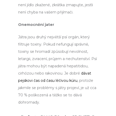
není jídlo zkažené, zkrátka zmapujte, jestli
není chyba na vašem přijímači.
Onemocnění jater
Játra jsou druhý největší psí orgán, který
filtruje toxiny. Pokud nefungují správně,
toxiny se hromadí způsobují nevolnost,
letargii, zvracení, průjem a nechutenství. Psí
játra mohou být napadená hepatitidou,
cirhózou nebo rakovinou. Je dobré
dávat
pejskovi čas od času léčivou kúru
, protože
jakmile se problémy s játry projeví, je už cca
70 % poškozená a těžko se to dává
dohromady.