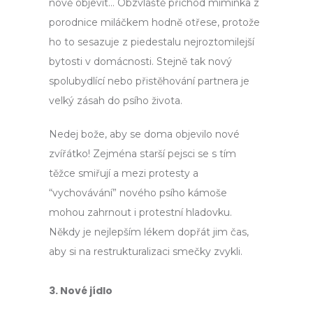
nově objevit… Obzvláště příchod miminka z
porodnice miláčkem hodně otřese, protože
ho to sesazuje z piedestalu nejroztomilejší
bytosti v domácnosti. Stejně tak nový
spolubydlící nebo přistěhování partnera je
velký zásah do psího života.
Nedej bože, aby se doma objevilo nové
zvířátko! Zejména starší pejsci se s tím
těžce smiřují a mezi protesty a
“vychovávání” nového psího kámoše
mohou zahrnout i protestní hladovku.
Někdy je nejlepším lékem dopřát jim čas,
aby si na restrukturalizaci smečky zvykli.
3. Nové jídlo