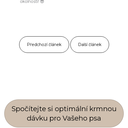
okolností! 😎
Předchozí článek
Další článek
Spočí­tejte si optimální krmnou
dávku pro Vašeho psa