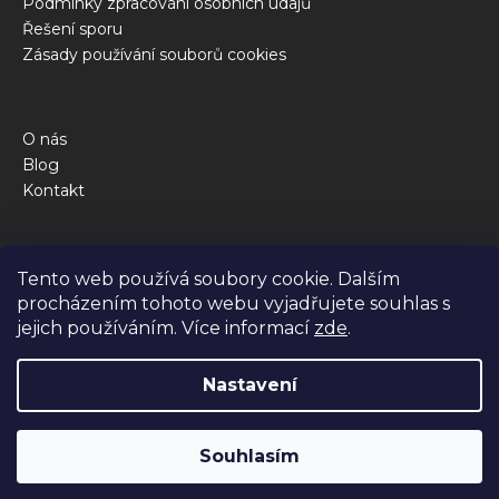
Podmínky zpracování osobních údajů
Řešení sporu
Zásady používání souborů cookies
O nás
Blog
Kontakt
Obchod
Tento web používá soubory cookie. Dalším
Kalkulačka krmné dávky
procházením tohoto webu vyjadřujete souhlas s
Jak to funguje
jejich používáním. Více informací
zde
.
Dotazy
Nastavení
Vytvořil Shoptet Premium
Souhlasím
Copyright 2026
BiBi FOOD
. Všechna práva vyhrazena.