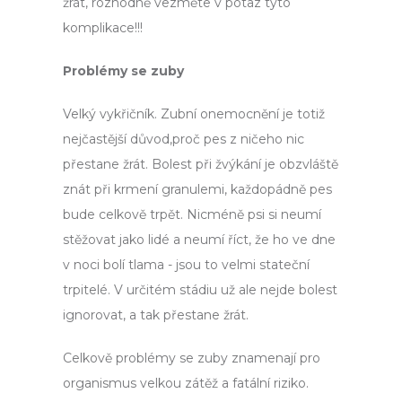
žrát, rozhodně vezměte v potaz tyto
komplikace!!!
Problémy se zuby
Velký vykřičník. Zubní onemocnění je totiž
nejčastější důvod,proč pes z ničeho nic
přestane žrát. Bolest při žvýkání je obzvláště
znát při krmení granulemi, každopádně pes
bude celkově trpět. Nicméně psi si neumí
stěžovat jako lidé a neumí říct, že ho ve dne
v noci bolí tlama - jsou to velmi stateční
trpitelé. V určitém stádiu už ale nejde bolest
ignorovat, a tak přestane žrát.
Celkově problémy se zuby znamenají pro
organismus velkou zátěž a fatální riziko.