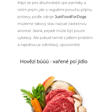
Když se pes dlouhodobě cpe pamlsky a
ničím jiným, jde o regulérní poruchu příjmu
potravy, podle zdroje
JustFoodForDogs
můžeme takový stav nazvat částečnou
anorexií. Jasně, pejsek může být pouze
vybíravý. Ale pokud neměl s jídlem problém
a najednou je odmítavý, zpozorněte.