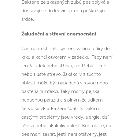
Bakterie ze zkažených zubů pes polyká a
dostávají se do ledvin, jater a poškozují i
srdce.
Žaludeční a střevní onemocnění
Gastrointestinální systém začíná u díry do
krku a končí otvorem v zadečku. Tady není
jen žaludek nebo střeva, ale třeba i jícen
nebo tlusté střevo. Jakákoliv z těchto
oblastí může být napadaná virovou nebo
bakteriální infekcí. Taky mohly pejska
napadnou paraziti a s plným žaludkem
červů se zkrátka žere špatně. Dalšími
častými problémy jsou vředy, alergie, cizí
těleso nebo jakákoliv bolest. Konrolujte, co
pes mohl sežrat, jestli není otrávený, jestli