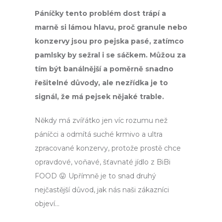
č
u
Páníčky tento problém dost trápí a
j
marně si lámou hlavu, proč granule nebo
e
konzervy jsou pro pejska pasé, zatímco
m
e
pamlsky by sežral i se sáčkem. Můžou za
tím být banálnější a poměrně snadno
řešitelné důvody, ale nezřídka je to
signál, že má pejsek nějaké trable.
Někdy má zvířátko jen víc rozumu než
páníčci a odmítá suché krmivo a ultra
zpracované konzervy, protože prostě chce
opravdové, voňavé, šťavnaté jídlo z BiBi
FOOD 😛 Upřímně je to snad druhý
nejčastější důvod, jak nás naši zákazníci
objeví…