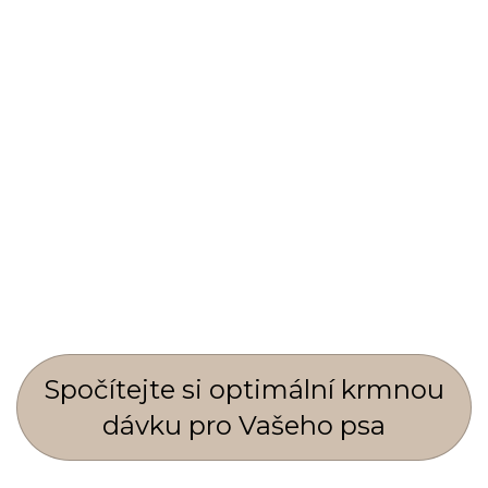
Spočí­tejte si optimální krmnou
dávku pro Vašeho psa