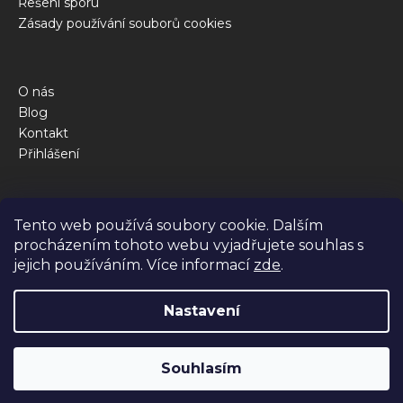
Řešení sporu
Zásady používání souborů cookies
O nás
Blog
Kontakt
Přihlášení
Obchod
Tento web používá soubory cookie. Dalším
Kalkulačka krmné dávky
procházením tohoto webu vyjadřujete souhlas s
Jak to funguje
jejich používáním. Více informací
zde
.
Dotazy
Nastavení
Vytvořil Shoptet Premium
Souhlasím
Copyright 2026
BiBi FOOD
. Všechna práva vyhrazena.