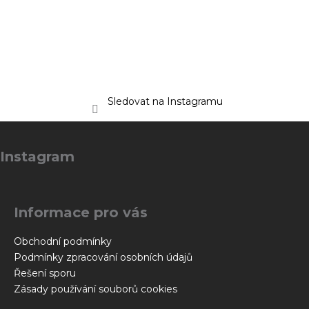
Sledovat na Instagramu
Z
á
Instagram
p
a
t
Informace pro vás
í
Obchodní podmínky
Podmínky zpracování osobních údajů
Řešení sporu
Zásady používání souborů cookies