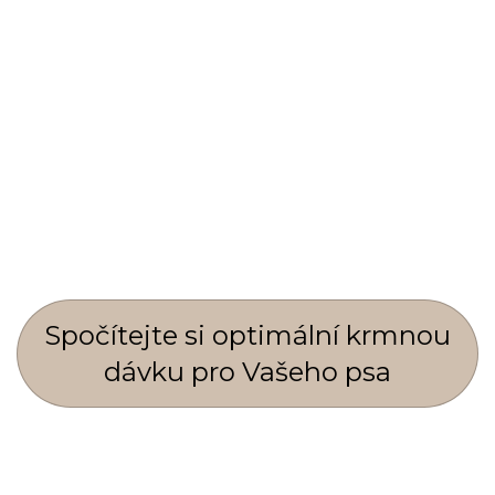
Spočí­tejte si optimální krmnou
dávku pro Vašeho psa