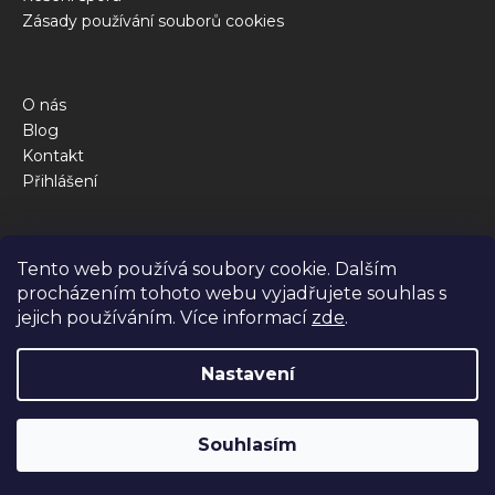
Zásady používání souborů cookies
O nás
Blog
Kontakt
Přihlášení
Obchod
Tento web používá soubory cookie. Dalším
Kalkulačka krmné dávky
procházením tohoto webu vyjadřujete souhlas s
Jak to funguje
jejich používáním. Více informací
zde
.
Dotazy
Nastavení
Vytvořil Shoptet Premium
Souhlasím
Copyright 2026
BiBi FOOD
. Všechna práva vyhrazena.