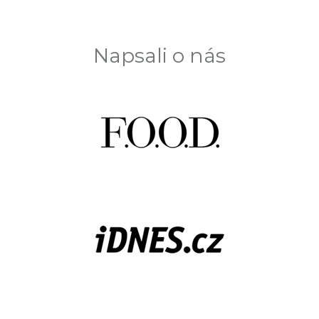
č
u
j
e
Napsali o nás
m
e