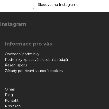
Sledovat na Instagramu
Z
á
Instagram
p
a
t
Informace pro vás
í
Obchodní podmínky
Podmínky zpracování osobních údajů
Řešení sporu
Zásady používání souborů cookies
O nás
Blog
Kontakt
Přihlášení