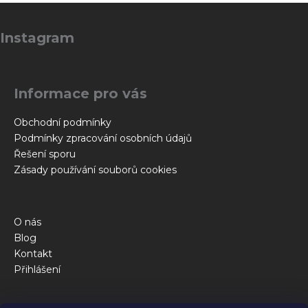
Z
á
Instagram
p
a
t
Informace pro vás
í
Obchodní podmínky
Podmínky zpracování osobních údajů
Řešení sporu
Zásady používání souborů cookies
O nás
Blog
Kontakt
Přihlášení