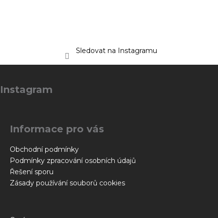
Sledovat na Instagramu
Z
á
Instagram
p
a
t
Informace pro vás
í
Obchodní podmínky
Podmínky zpracování osobních údajů
Řešení sporu
Zásady používání souborů cookies