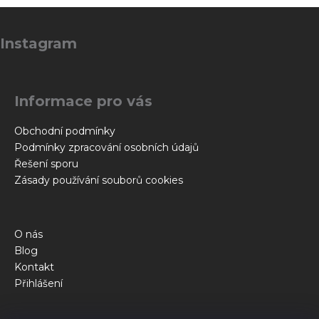
Z
á
Instagram
p
a
t
Informace pro vás
í
Obchodní podmínky
Podmínky zpracování osobních údajů
Řešení sporu
Zásady používání souborů cookies
O nás
Blog
Kontakt
Přihlášení