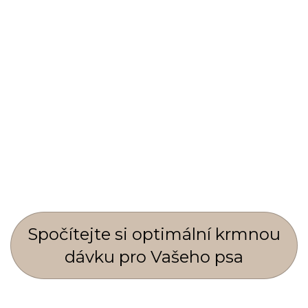
Spočí­tejte si optimální krmnou
dávku pro Vašeho psa