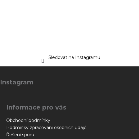
Sledovat na Instagramu
Z
á
Instagram
p
a
t
Informace pro vás
í
Obchodní podmínky
Podmínky zpracování osobních údajů
Řešení sporu