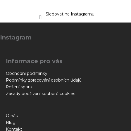
Sledovat na Instagramu
Z
á
Instagram
p
a
t
Informace pro vás
í
Obchodní podmínky
Podmínky zpracování osobních údajů
Řešení sporu
Zásady používání souborů cookies
O nás
Blog
Kontakt