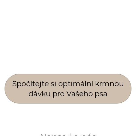
Spočí­tejte si optimální krmnou
dávku pro Vašeho psa