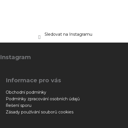
Sledovat na Instagramu
Z
á
Instagram
p
a
t
Informace pro vás
í
Obchodní podmínky
Podmínky zpracování osobních údajů
Řešení sporu
Zásady používání souborů cookies