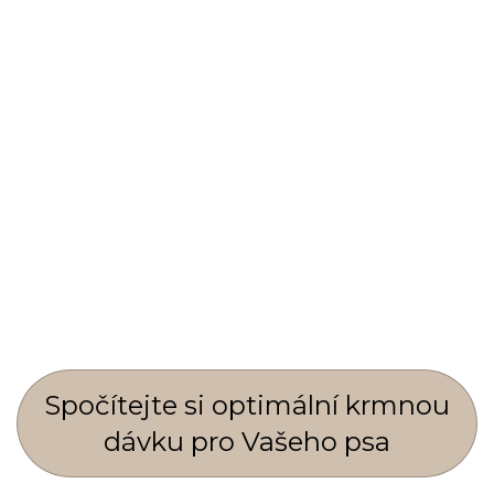
Spočí­tejte si optimální krmnou
dávku pro Vašeho psa