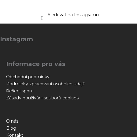
Sledovat na Instagramu
Z
á
Instagram
p
a
t
Informace pro vás
í
Obchodní podmínky
Podmínky zpracování osobních údajů
Řešení sporu
Zásady používání souborů cookies
O nás
Blog
Kontakt