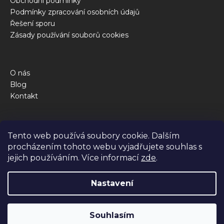
Obchodní podmínky
Podmínky zpracování osobních údajů
Řešení sporu
Zásady používání souborů cookies
O nás
Blog
Kontakt
Obchod
Tento web používá soubory cookie. Dalším
Kalkulačka krmné dávky
procházením tohoto webu vyjadřujete souhlas s
Jak to funguje
jejich používáním. Více informací
zde
.
Dotazy
Nastavení
Vytvořil Shoptet Premium
Souhlasím
Copyright 2026
BiBi FOOD
. Všechna práva vyhrazena.