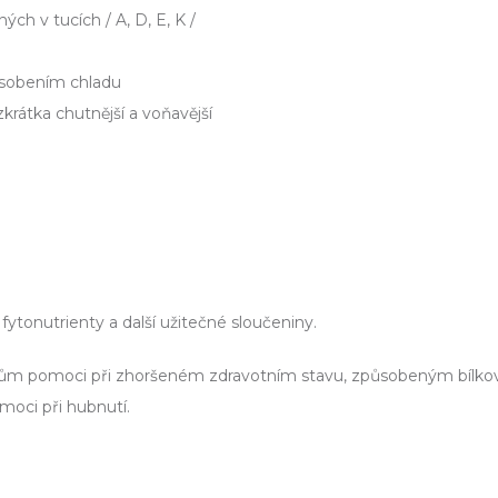
h v tucích / A, D, E, K /
působením chladu
zkrátka chutnější a voňavější
fytonutrienty a další užitečné sloučeniny.
ům pomoci při zhoršeném zdravotním stavu, způsobeným bílko
oci při hubnutí.