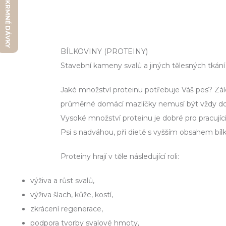
Kalkulátor
BÍLKOVINY (PROTEINY)
Stavební kameny svalů a jiných tělesných tkání
Jaké množství proteinu potřebuje Váš pes? Zál
průměrné domácí mazlíčky nemusí být vždy do
Vysoké množství proteinu je dobré pro pracující
Psi s nadváhou, při dietě s vyšším obsahem bílko
Proteiny hrají v těle následující roli:
výživa a růst svalů,
výživa šlach, kůže, kostí,
zkrácení regenerace,
podpora tvorby svalové hmoty,