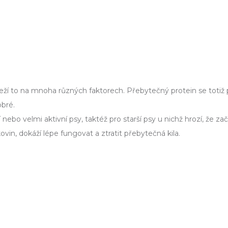
eží to na mnoha různých faktorech. Přebytečný protein se totiž
bré.
 nebo velmi aktivní psy, taktéž pro starší psy u nichž hrozí, že 
vin, dokáží lépe fungovat a ztratit přebytečná kila.