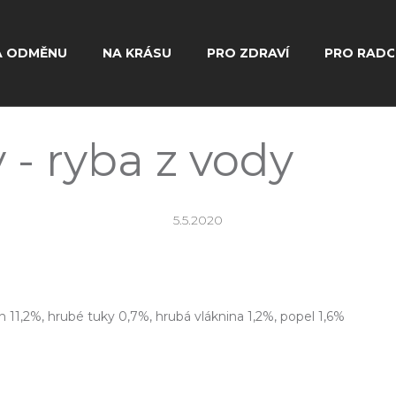
A ODMĚNU
NA KRÁSU
PRO ZDRAVÍ
PRO RAD
Co potřebujete najít?
 - ryba z vody
Hledat
5.5.2020
Doporučujeme
n 11,2%,
hrubé tuky 0,7%,
hrubá vláknina 1,2%, popel 1,6%