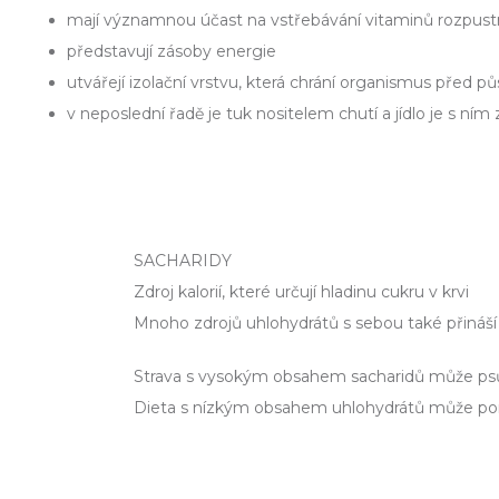
mají významnou účast na vstřebávání vitaminů rozpustnýc
představují zásoby energie
utvářejí izolační vrstvu, která chrání organismus před 
v neposlední řadě je tuk nositelem chutí a jídlo je s ním 
SACHARIDY
Zdroj kalorií, které určují hladinu cukru v krvi
Mnoho zdrojů uhlohydrátů s sebou také přináší 
Strava s vysokým obsahem sacharidů může ps
Dieta s nízkým obsahem uhlohydrátů může pom