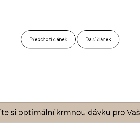
Předchozí článek
Další článek
ejte si optimální krmnou dávku pro Va