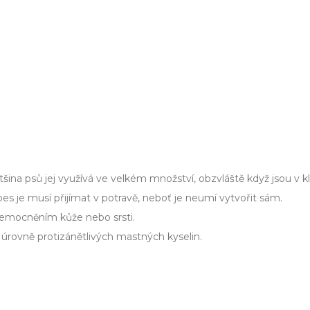
 většina psů jej využívá ve velkém množství, obzvláště když jsou v 
pes je musí přijímat v potravě, neboť je neumí vytvořit sám.
nemocněním kůže nebo srsti.
ší úrovně protizánětlivých mastných kyselin.