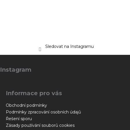
Sledovat na Instagramu
Z
á
Instagram
p
a
t
Informace pro vás
í
Obchodní podmínky
Podmínky zpracování osobních údajů
Řešení sporu
Zásady používání souborů cookies