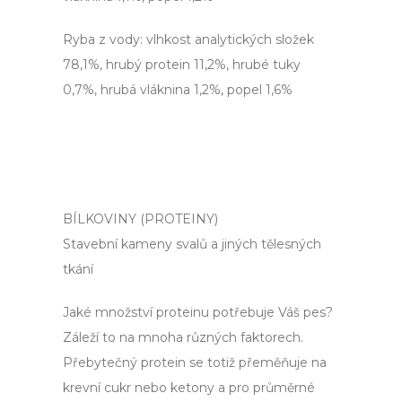
č
u
Ryba z vody: vlhkost analytických složek
j
e
78,1%, hrubý protein 11,2%, hrubé tuky
m
0,7%, hrubá vláknina 1,2%, popel 1,6%
e
BÍLKOVINY (PROTEINY)
Stavební kameny svalů a jiných tělesných
tkání
Jaké množství proteinu potřebuje Váš pes?
Záleží to na mnoha různých faktorech.
Přebytečný protein se totiž přeměňuje na
krevní cukr nebo ketony a pro průměrné