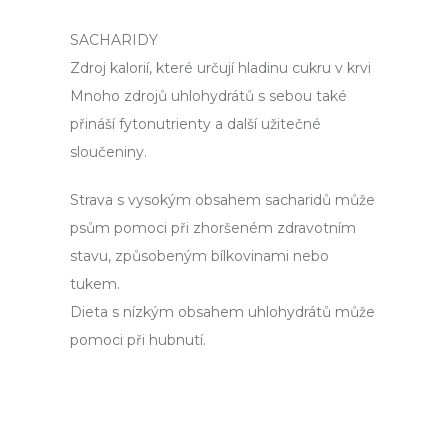
SACHARIDY
Zdroj kalorií, které určují hladinu cukru v krvi
Mnoho zdrojů uhlohydrátů s sebou také
přináší fytonutrienty a další užitečné
sloučeniny.
Strava s vysokým obsahem sacharidů může
psům pomoci při zhoršeném zdravotním
stavu, způsobeným bílkovinami nebo
tukem.
Dieta s nízkým obsahem uhlohydrátů může
pomoci při hubnutí.