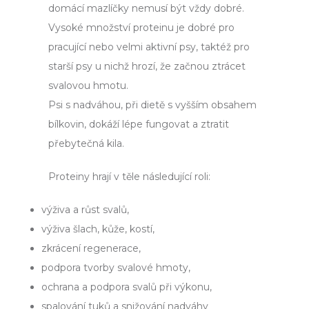
domácí mazlíčky nemusí být vždy dobré.
Vysoké množství proteinu je dobré pro
pracující nebo velmi aktivní psy, taktéž pro
starší psy u nichž hrozí, že začnou ztrácet
svalovou hmotu.
Psi s nadváhou, při dietě s vyšším obsahem
bílkovin, dokáží lépe fungovat a ztratit
přebytečná kila.
Proteiny hrají v těle následující roli:
výživa a růst svalů,
výživa šlach, kůže, kostí,
zkrácení regenerace,
podpora tvorby svalové hmoty,
ochrana a podpora svalů při výkonu,
spalování tuků a snižování nadváhy