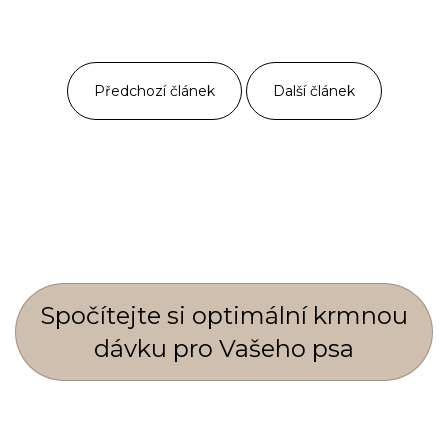
Předchozí článek
Další článek
Spočí­tejte si optimální krmnou
dávku pro Vašeho psa