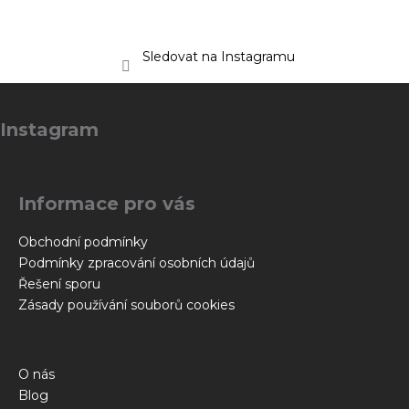
Sledovat na Instagramu
Z
á
Instagram
p
a
t
Informace pro vás
í
Obchodní podmínky
Podmínky zpracování osobních údajů
Řešení sporu
Zásady používání souborů cookies
O nás
Blog