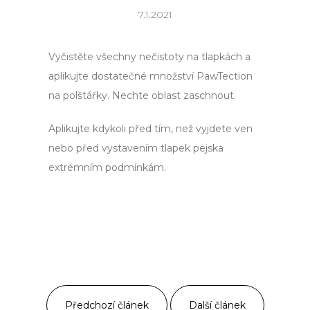
a
7.1.2021
j
í
Vyčistěte všechny nečistoty na tlapkách a
t
aplikujte dostatečné množství PawTection
?
na polštářky. Nechte oblast zaschnout.
Aplikujte kdykoli před tím, než vyjdete ven
nebo před vystavením tlapek pejska
Hledat
extrémním podmínkám.
D
o
p
o
r
u
Předchozí článek
Další článek