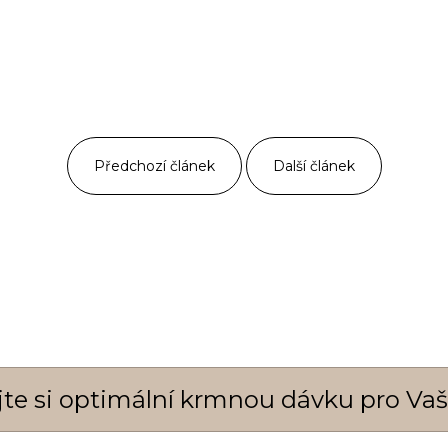
Předchozí článek
Další článek
ejte si optimální krmnou dávku pro Va