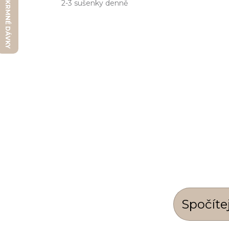
2-3 sušenky denně
Kalkulátor
Spočí­t