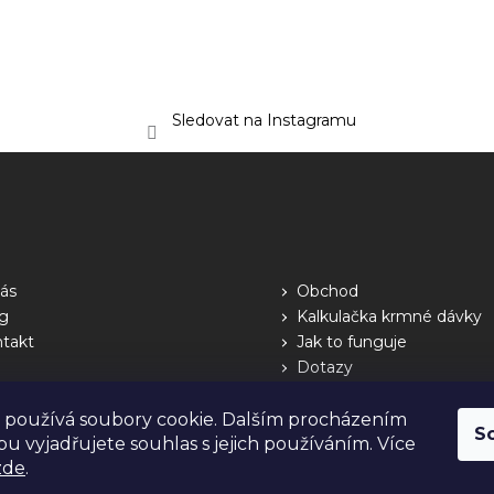
Sledovat na Instagramu
ás
Obchod
g
Kalkulačka krmné dávky
takt
Jak to funguje
Dotazy
 používá soubory cookie. Dalším procházením
S
u vyjadřujete souhlas s jejich používáním. Více
zde
.