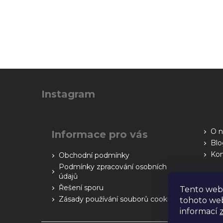
Z
á
Instagram
p
a
t
O n
Informace pro vás
í
Blo
Kon
Obchodní podmínky
Podmínky zpracování osobních
údajů
Řešení sporu
Tento web
Zásady používání souborů cookies
tohoto web
informací