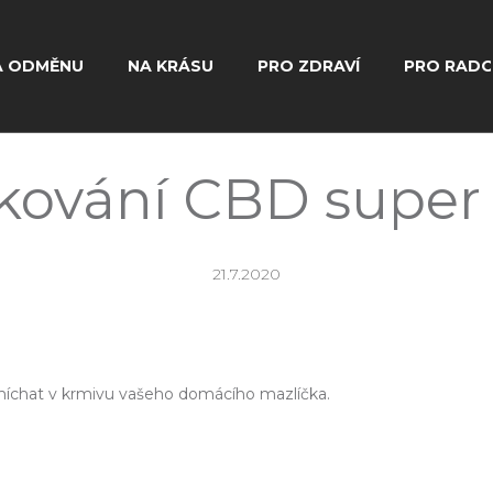
A ODMĚNU
NA KRÁSU
PRO ZDRAVÍ
PRO RAD
Co potřebujete najít?
ování CBD super
Hledat
21.7.2020
Doporučujeme
íchat v krmivu vašeho domácího mazlíčka.