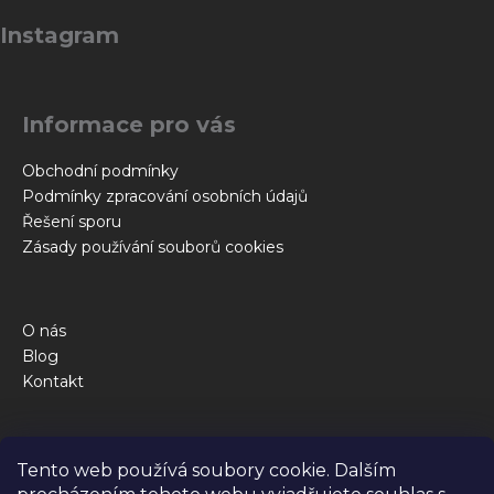
á
Instagram
p
a
t
Informace pro vás
í
Obchodní podmínky
Podmínky zpracování osobních údajů
Řešení sporu
Zásady používání souborů cookies
O nás
Blog
Kontakt
Obchod
Tento web používá soubory cookie. Dalším
Kalkulačka krmné dávky