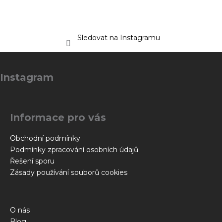
Sledovat na Instagramu
Z
á
Instagram
p
a
t
Informace pro vás
í
Obchodní podmínky
Podmínky zpracování osobních údajů
Řešení sporu
Zásady používání souborů cookies
O nás
Blog