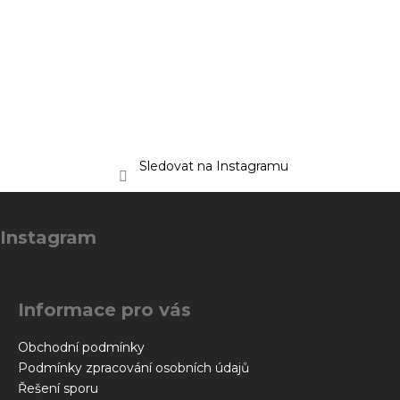
Sledovat na Instagramu
Z
á
Instagram
p
a
t
Informace pro vás
í
Obchodní podmínky
Podmínky zpracování osobních údajů
Řešení sporu