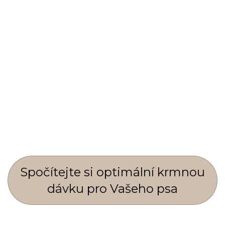
Spočí­tejte si optimální krmnou
dávku pro Vašeho psa