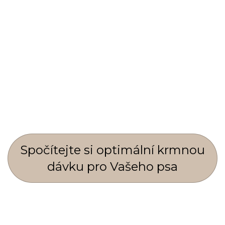
Spočí­tejte si optimální krmnou
dávku pro Vašeho psa