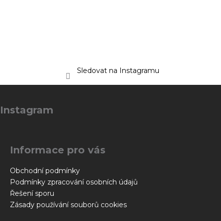
Sledovat na Instagramu
Z
á
Instagram
p
a
t
Informace pro vás
í
Obchodní podmínky
Podmínky zpracování osobních údajů
Řešení sporu
Zásady používání souborů cookies