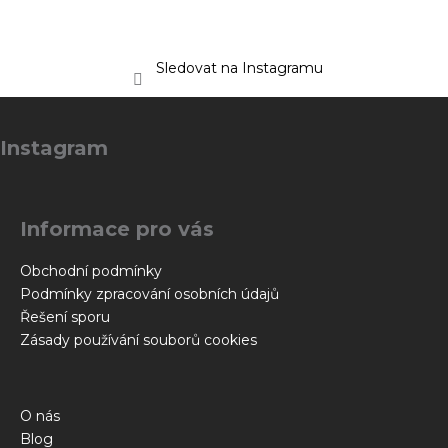
Sledovat na Instagramu
Z
á
Instagram
p
a
t
Informace pro vás
í
Obchodní podmínky
Podmínky zpracování osobních údajů
Řešení sporu
Zásady používání souborů cookies
O nás
Blog