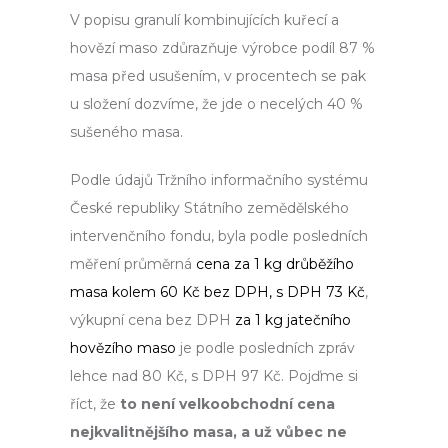
V popisu granulí kombinujících kuřecí a
hovězí maso zdůrazňuje výrobce podíl 87 %
masa před usušením, v procentech se pak
u složení dozvíme, že jde o necelých 40 %
sušeného masa.
Podle údajů Tržního informačního systému
České republiky Státního zemědělského
intervenčního fondu, byla podle posledních
měření průměrná
cena za 1 kg drůběžího
masa kolem 60 Kč bez DPH, s DPH 73 Kč
,
výkupní cena bez DPH
za 1 kg jatečního
hovězího maso
je podle posledních zpráv
lehce nad 80 Kč, s DPH 97 Kč. Pojďme si
říct, že
to není velkoobchodní cena
nejkvalitnějšího masa, a už vůbec ne