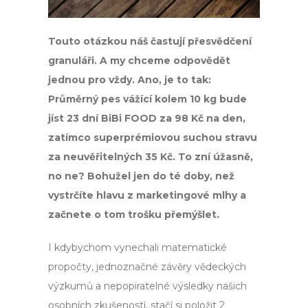
č
u
j
Touto otázkou náš častují přesvědčení
e
m
granuláři. A my chceme odpovědět
e
jednou pro vždy. Ano, je to tak:
Průměrný pes vážící kolem 10 kg bude
jíst 23 dní BiBi FOOD za 98 Kč na den,
zatímco superprémiovou suchou stravu
za neuvěřitelných 35 Kč. To zní úžasně,
no ne? Bohužel jen do té doby, než
vystrčíte hlavu z marketingové mlhy a
začnete o tom trošku přemýšlet.
I kdybychom vynechali matematické
propočty, jednoznačné závěry vědeckých
výzkumů a nepopiratelné výsledky našich
osobních zkušeností, stačí si položit 2