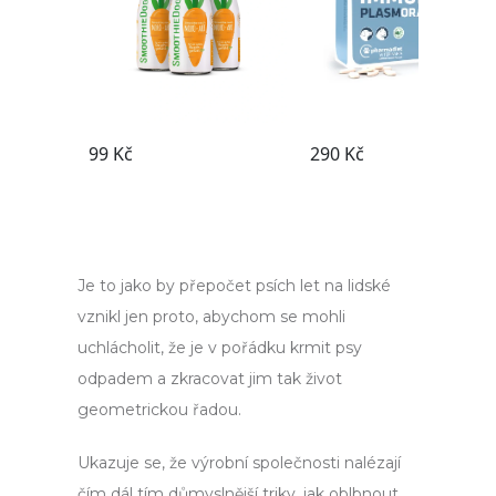
Je to jako by přepočet psích let na lidské
vznikl jen proto, abychom se mohli
uchlácholit, že je v pořádku krmit psy
odpadem a zkracovat jim tak život
geometrickou řadou.
Ukazuje se, že výrobní společnosti nalézají
čím dál tím důmyslnější triky, jak oblbnout