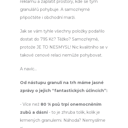
reklamu a zaplatit prostory, kde se tým
granulářů pohybuje. A samozřejmě
připočtěte i obchodní marži.
Jak se vám tyhle všechny položky podařilo
dostat do 795 Kč? Těžko? Samozřejmě,
protože JE TO NESMYSL! Nic kvalitního se v
takové cenové relaci nemůže pohybovat.
A navíc…
Od nástupu granulí na trh máme jasné
zprávy o jejich “fantastických účincích”:
- Více než
80 % psů trpí onemocněním
zubů a dásní
- to je zhruba tolik, kolik je
krmených granulemi. Náhoda? Nemyslíme