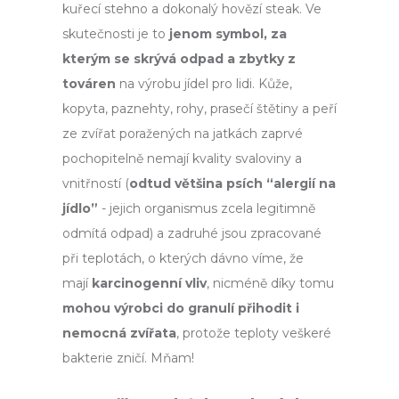
kuřecí stehno a dokonalý hovězí steak. Ve
skutečnosti je to
jenom symbol, za
kterým se skrývá odpad a zbytky z
továren
na výrobu jídel pro lidi. Kůže,
kopyta, paznehty, rohy, prasečí štětiny a peří
ze zvířat poražených na jatkách zaprvé
pochopitelně nemají kvality svaloviny a
vnitřností (
odtud většina psích “alergií na
jídlo”
- jejich organismus zcela legitimně
odmítá odpad) a zadruhé jsou zpracované
při teplotách, o kterých dávno víme, že
mají
karcinogenní vliv
,
nicméně díky tomu
mohou výrobci do granulí přihodit i
nemocná zvířata
, protože teploty veškeré
bakterie zničí. Mňam!