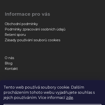
a
t
Informace pro vás
í
Obchodní podmínky
Podmínky zpracování osobních údajů
Řešení sporu
Zásady používání souborů cookies
O nás
Blog
Kontakt
Obchod
Tento web používá soubory cookie. Dalším
Kalkulačka krmné dávky
procházením tohoto webu vyjadřujete souhlas s
Jak to funguje
jejich používáním. Více informací
zde
.
Dotazy