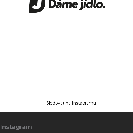
Sledovat na Instagramu
Z
á
Instagram
p