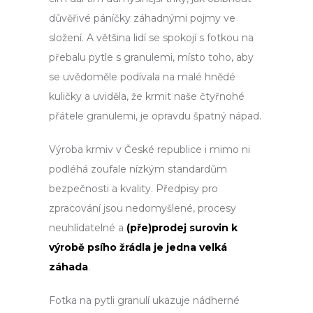
důvěřivé páníčky záhadnými pojmy ve
složení.
A většina lidí se spokojí s fotkou na
přebalu pytle s granulemi, místo toho, aby
se uvědoměle podívala na malé hnědé
kuličky a uviděla, že krmit naše čtyřnohé
přátele granulemi, je opravdu špatný nápad.
Výroba krmiv v České republice i mimo ni
podléhá zoufale nízkým standardům
bezpečnosti a kvality. Předpisy pro
zpracování jsou nedomyšlené, procesy
neuhlídatelné a
(pře)prodej surovin k
výrobě psího žrádla je jedna velká
záhada
.
Fotka na pytli granulí ukazuje nádherné