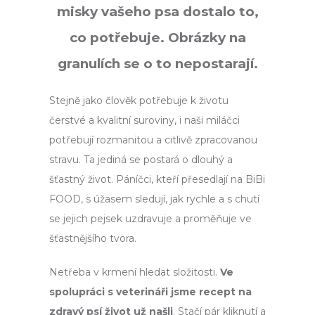
misky vašeho psa dostalo to,
co potřebuje. Obrázky na
granulích se o to nepostarají.
Stejně jako člověk potřebuje k životu
čerstvé a kvalitní suroviny, i naši miláčci
potřebují rozmanitou a citlivě zpracovanou
stravu. Ta jediná se postará o dlouhý a
šťastný život. Páníčci, kteří přesedlají na BiBi
FOOD, s úžasem sledují, jak rychle a s chutí
se jejich pejsek uzdravuje a proměňuje ve
šťastnějšího tvora.
Netřeba v krmení hledat složitosti.
Ve
spolupráci s veterináři jsme recept na
zdravý psí život už našli
. Stačí pár kliknutí a