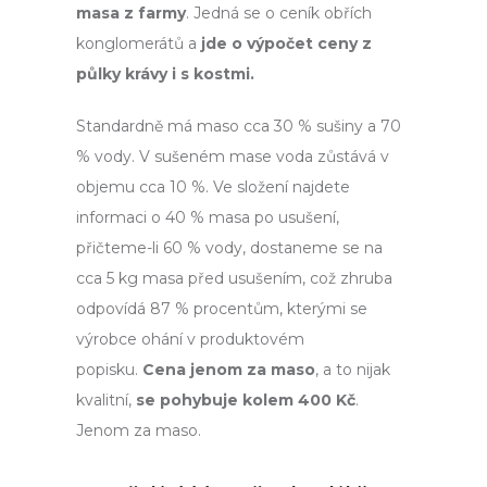
masa z farmy
. Jedná se o ceník obřích
konglomerátů a
jde o výpočet ceny z
půlky krávy i s kostmi.
Standardně má maso cca 30 % sušiny a 70
% vody. V sušeném mase voda zůstává v
objemu cca 10 %. Ve složení najdete
informaci o 40 % masa po usušení,
přičteme-li 60 % vody, dostaneme se na
cca 5 kg masa před usušením, což zhruba
odpovídá 87 % procentům, kterými se
výrobce ohání v produktovém
popisku.
Cena jenom za maso
, a to nijak
kvalitní,
se pohybuje kolem 400 Kč
.
Jenom za maso.